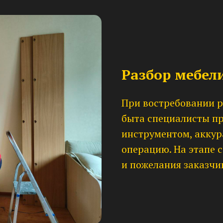
Разбор мебел
При востребовании р
быта специалисты пр
инструментом, аккур
операцию. На этапе 
и пожелания заказчи