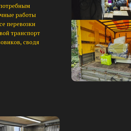
 потребным
очные работы
се перевозки
свой транспорт
овиков, сводя