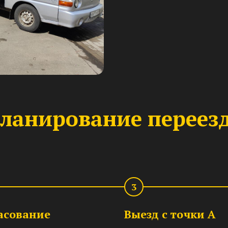
ланирование переез
3
асование
Выезд с точки А