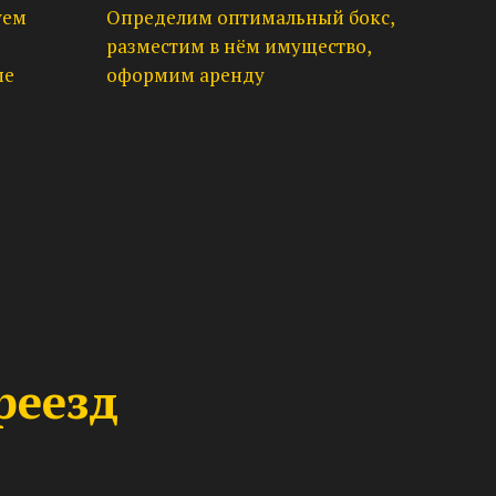
уем
Определим оптимальный бокс,
разместим в нём имущество,
ые
оформим аренду
реезд