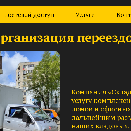
Гостевой доступ
Услуги
Кон
рганизация переезд
Компания «Склад
услугу комплексн
домов и офисных
дальнейшим раз
наших кладовых.