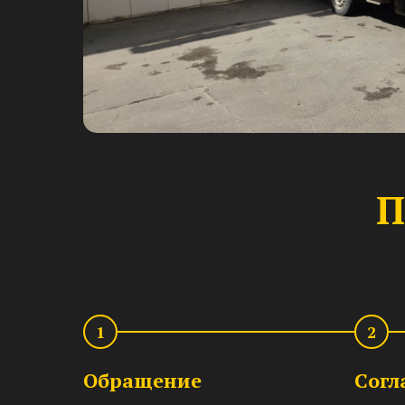
П
1
2
Обращение
Согл