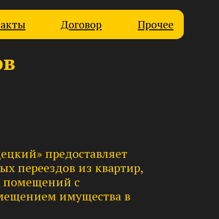
такты
Договор
Прочее
ов
Прочее
ецкий» предоставляет
ых переездов из квартир,
 помещений с
мещением имущества в