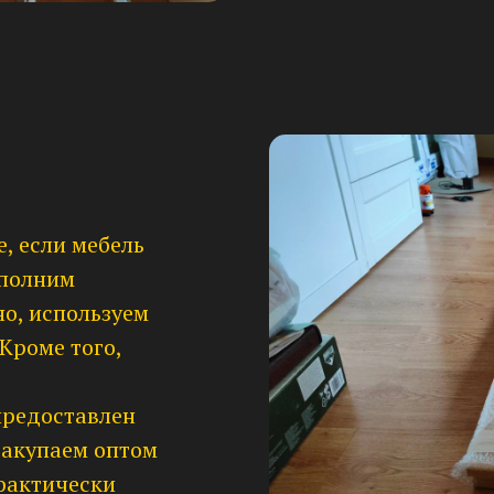
е, если мебель
ыполним
о, используем
Кроме того,
предоставлен
закупаем оптом
 фактически